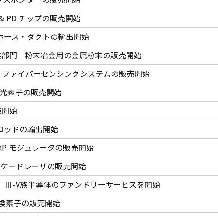
ser & PD チップの販売開始
用ホース・ダクトの輸出開始
P事業部門 粉末冶金用の金属粉末の販売開始
) ファイバーセンシングシステムの販売開始
高速受光素子の販売開始
販売開始
用ロッドの輸出開始
s社 InP モジュレータの販売開始
s社カスケードレーザの販売開始
nics社 Ⅲ-V族半導体のファンドリーサービスを開始
長変換素子の販売開始